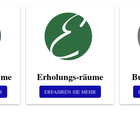
ume
Erholungs-räume
B
R
ERFAHREN SIE MEHR